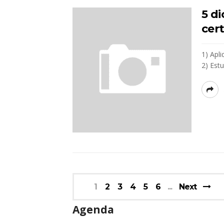
5 d
cer
1) Apli
2) Estu
1
2
3
4
5
6
Next
Agenda